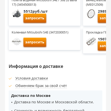
Помпа водяная Mitsubishi S4E / S6E (d вала 
Венец маховика M
17) (3454500013)
(ME012509)
5512руб./шт
2989ру
запросить
запро
Коленвал Mitsubishi S4E (3472030051)
Прокладка ГБЦ M
1507ру
запросить
запро
Информация о доставке
Условия доставки
Обменяем брак за свой счёт
Доставка по Москве
Доставка по Москве и Московской области.
Стоимость и возможность бесплатной