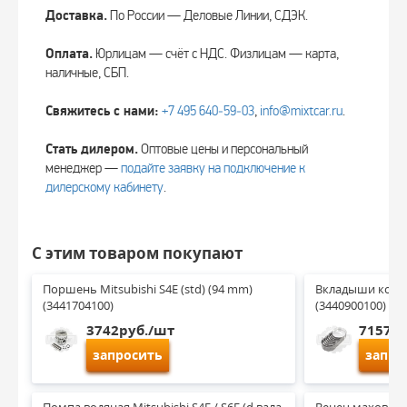
Доставка.
По России — Деловые Линии, СДЭК.
Оплата.
Юрлицам — счёт с НДС. Физлицам — карта,
наличные, СБП.
Свяжитесь с нами:
+7 495 640‑59‑03
,
info@mixtcar.ru
.
Стать дилером.
Оптовые цены и персональный
менеджер —
подайте заявку на подключение к
дилерскому кабинету
.
С этим товаром покупают
Поршень Mitsubishi S4E (std) (94 mm) 
Вкладыши коренн
(3441704100)
(3440900100)
3742руб./шт
7157ру
запросить
запро