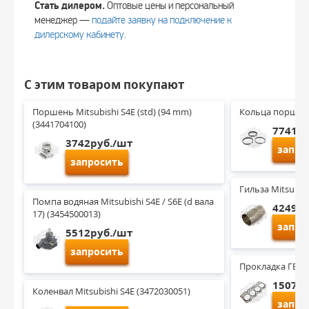
Стать дилером.
Оптовые цены и персональный
менеджер —
подайте заявку на подключение к
дилерскому кабинету
.
С этим товаром покупают
Поршень Mitsubishi S4E (std) (94 mm) 
Кольца поршневы
(3441704100)
7741ру
3742руб./шт
запро
запросить
Гильза Mitsubis
Помпа водяная Mitsubishi S4E / S6E (d вала 
4249ру
17) (3454500013)
запро
5512руб./шт
запросить
Прокладка ГБЦ M
1507ру
Коленвал Mitsubishi S4E (3472030051)
запро