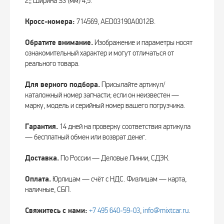
2;; Ширина S3 (мм) 4,5.
Кросс-номера:
714569, AED03190A0012B.
Обратите внимание.
Изображение и параметры носят
ознакомительный характер и могут отличаться от
реального товара.
Для верного подбора.
Присылайте артикул/
каталожный номер запчасти; если он неизвестен —
марку, модель и серийный номер вашего погрузчика.
Гарантия.
14 дней на проверку соответствия артикула
— бесплатный обмен или возврат денег.
Доставка.
По России — Деловые Линии, СДЭК.
Оплата.
Юрлицам — счёт с НДС. Физлицам — карта,
наличные, СБП.
Свяжитесь с нами:
+7 495 640‑59‑03
,
info@mixtcar.ru
.