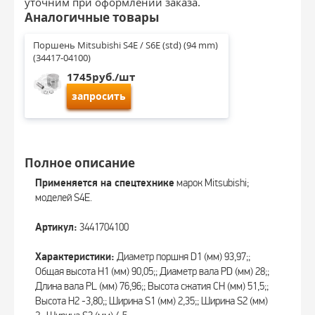
уточним при оформлении заказа.
Аналогичные товары
Поршень Mitsubishi S4E / S6E (std) (94 mm) 
(34417-04100)
1745руб./шт
запросить
Полное описание
Применяется на спецтехнике
марок Mitsubishi;
моделей S4E.
Артикул:
3441704100
Характеристики:
Диаметр поршня D1 (мм) 93,97;;
Общая высота H1 (мм) 90,05;; Диаметр вала PD (мм) 28;;
Длина вала PL (мм) 76,96;; Высота сжатия CH (мм) 51,5;;
Высота H2 -3,80;; Ширина S1 (мм) 2,35;; Ширина S2 (мм)