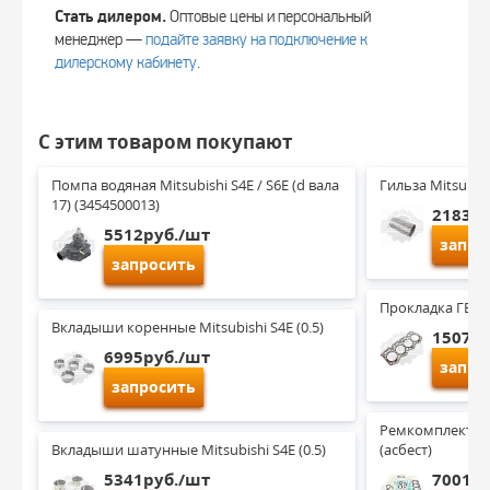
Стать дилером.
Оптовые цены и персональный
менеджер —
подайте заявку на подключение к
дилерскому кабинету
.
С этим товаром покупают
Помпа водяная Mitsubishi S4E / S6E (d вала 
Гильза Mitsubis
17) (3454500013)
2183ру
5512руб./шт
запро
запросить
Прокладка ГБЦ M
Вкладыши коренные Mitsubishi S4E (0.5)
1507ру
6995руб./шт
запро
запросить
Ремкомплект дви
Вкладыши шатунные Mitsubishi S4E (0.5)
(асбест)
5341руб./шт
7001ру