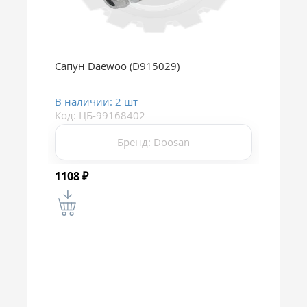
Сапун Daewoo (D915029)
В наличии: 2 шт
Код: ЦБ-99168402
Бренд: Doosan
1108
₽