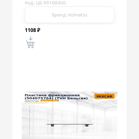
Код: ЦБ-99168400
Бренд: Komatsu
1108
₽