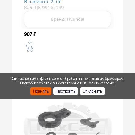
В наличии: 2 шт
Код: ЦБ-99167149
Бренд: Hyundai
907
₽
Сайт использует файлы cookie, обрабатываемые вашим браузером.
Подробнее об этом вы можете узнать в
Политике cookie
.
Принять
Настроить
Отклонить