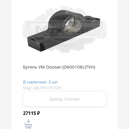
Бугель УМ Doosan (D600108) (TVH)
В наличии: 3 шт
Код: ЦБ-99135729
Бренд: Doosan
27115
₽