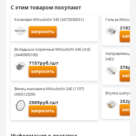
С этим товаром покупают
Коленвал Mitsubishi S4E (3472030051)
Гильза Mitsubis
2183ру
запросить
запро
Вкладыши коренные Mitsubishi S4E (std) 
Направляющая кл
(3440900100)
S4E2
7157руб./шт
376руб
запросить
запро
Венец маховика Mitsubishi S4E (110T) 
Втулка шатуна M
(ME012509)
252руб
2989руб./шт
запро
запросить
Информация о доставке