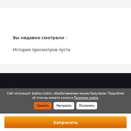
Вы недавно смотрели
История просмотров пуста
info@mixtcar.ru
Сайт использует файлы cookie, обрабатываемые вашим браузером. Подробнее
Почта для связи
об этом вы можете узнать в
Политике cookie
.
Принять
Настроить
Отклонить
Все контакты
Запросить