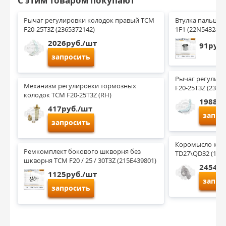
С этим товаром покупают
Рычаг регулировки колодок правый TCM 
Втулка пальца У
F20-25T3Z (2365372142)
1F1 (22N5432481
2026руб./шт
91руб.
запросить
Рычаг регулиро
Механизм регулировки тормозных 
F20-25T3Z (23653
колодок TCM F20-25T3Z (RH)
1988ру
417руб./шт
запро
запросить
Коромысло клапа
Ремкомплект бокового шкворня без 
TD27\QD32 (132
шкворня TCM F20 / 25 / 30T3Z (215E439801)
2454ру
1125руб./шт
запро
запросить