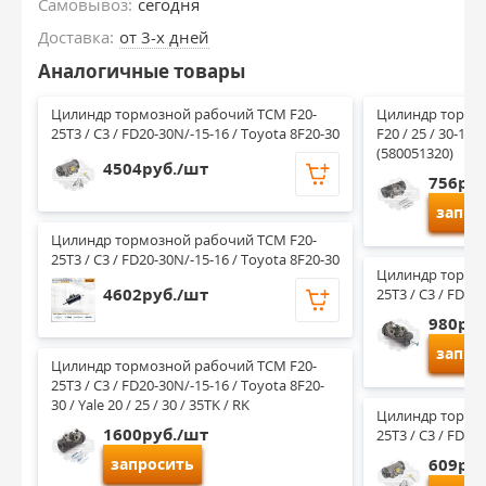
Самовывоз:
сегодня
Доставка:
от 3-х дней
Аналогичные товары
Цилиндр тормозной рабочий TCM F20-
Цилиндр тормо
25T3 / C3 / FD20-30N/-15-16 / Toyota 8F20-30
F20 / 25 / 30-16 Y
(580051320)
4504руб./шт
756руб
запро
Цилиндр тормозной рабочий TCM F20-
25T3 / C3 / FD20-30N/-15-16 / Toyota 8F20-30
Цилиндр тормоз
4602руб./шт
25T3 / C3 / FD20
980руб
запро
Цилиндр тормозной рабочий TCM F20-
25T3 / C3 / FD20-30N/-15-16 / Toyota 8F20-
30 / Yale 20 / 25 / 30 / 35TK / RK
Цилиндр тормоз
1600руб./шт
25T3 / C3 / FD20
запросить
609руб