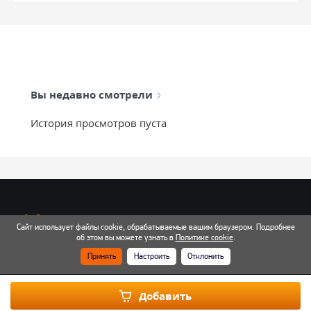
Вы недавно смотрели
История просмотров пуста
info@mixtcar.ru
Сайт использует файлы cookie, обрабатываемые вашим браузером. Подробнее
Почта для связи
об этом вы можете узнать в
Политике cookie
.
Принять
Настроить
Отклонить
Все контакты
Добавить