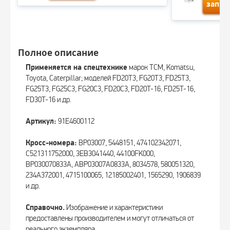
запро
Полное описание
Применяется на спецтехнике
марок TCM, Komatsu,
Toyota, Caterpillar; моделей FD20T3, FG20T3, FD25T3,
FG25T3, FG25C3, FG20C3, FD20C3, FD20T-16, FD25T-16,
FD30T-16 и др.
Артикул:
91E4600112
Кросс-номера:
BP03007, 5448151, 474102342071,
C521311752000, 3EB3041440, 44100FK000,
BP030070833A, ABP03007A0833A, 8034578, 580051320,
234A372001, 4715100065, 12185002401, 1565290, 1906839
и др.
Справочно.
Изображение и характеристики
предоставлены производителем и могут отличаться от
реального экземпляра.