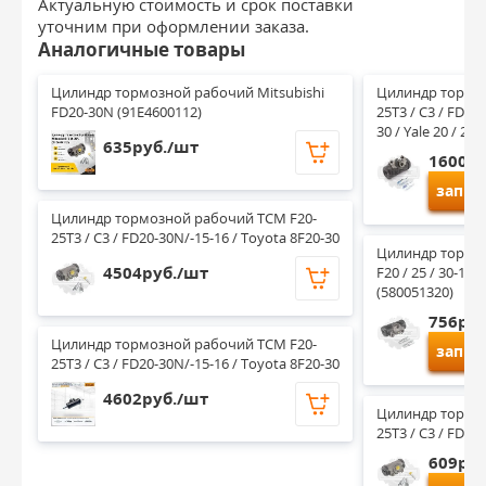
Актуальную стоимость и срок поставки
уточним при оформлении заказа.
Аналогичные товары
Цилиндр тормозной рабочий Mitsubishi 
Цилиндр тормоз
FD20-30N (91E4600112)
25T3 / C3 / FD20
30 / Yale 20 / 25 
635руб./шт
1600ру
запро
Цилиндр тормозной рабочий TCM F20-
25T3 / C3 / FD20-30N/-15-16 / Toyota 8F20-30
Цилиндр тормо
4504руб./шт
F20 / 25 / 30-16 Y
(580051320)
756руб
Цилиндр тормозной рабочий TCM F20-
запро
25T3 / C3 / FD20-30N/-15-16 / Toyota 8F20-30
4602руб./шт
Цилиндр тормоз
25T3 / C3 / FD20
609руб