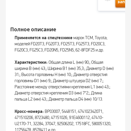
запро
Полное описание
Применяется на спецтехнике
марок TCM, Toyota;
моделей FD20T3, FG20T3, FD25T3, FG25T3, FD20C3,
FG20C3, FG25C3, FD20N5, FD25N5, 62-8FDF25 и др.
Характеристики:
Общая длина L (мм) 90;; Общая
ширина B (мм) 43;; Ширина B1 (мм) 35,3;; Диаметр D (мм)
31;; Высота горловины H (мм) 10;; Диаметр отверстия
горловины D1 (мм) 9;; Диаметр штуцера D2 (мм) 7;;
Расстояние между отверстиями крепления L1 (мм) 43;;
Диаметр отверстия крепления D3 (мм) 7*2;; Длина
пальца L2 (мм) 43;; Диаметр пальца D4 (мм) 10/13.
Кросс-номера:
BP03007, 5448151, 474102342071,
471510206, 8723480, 47151026, 91E4600112, 47410-
U2170-71, 32284, 37047, 92506202, 17518FC, 580051320,
11756478, 8578411 и др.