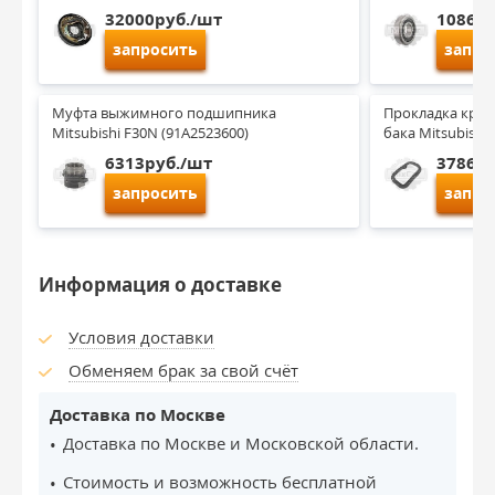
32000руб./шт
1086ру
запросить
запро
Муфта выжимного подшипника 
Прокладка крыш
Mitsubishi F30N (91A2523600)
бака Mitsubishi
6313руб./шт
3786ру
запросить
запро
Информация о доставке
Условия доставки
Обменяем брак за свой счёт
Доставка по Москве
Доставка по Москве и Московской области.
Стоимость и возможность бесплатной