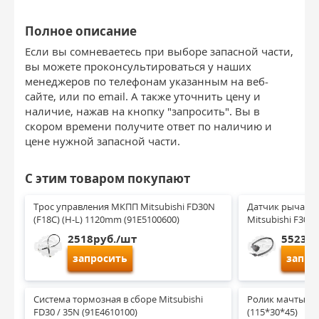
Полное описание
Если вы сомневаетесь при выборе запасной части,
вы можете проконсультироваться у наших
менеджеров по телефонам указанным на веб-
сайте, или по email. А также уточнить цену и
наличие, нажав на кнопку "запросить". Вы в
скором времени получите ответ по наличию и
цене нужной запасной части.
С этим товаром покупают
Трос управления МКПП Mitsubishi FD30N 
Датчик рычага 
(F18C) (H-L) 1120mm (91E5100600)
Mitsubishi F30N 
2518руб./шт
5523ру
запросить
запро
Система тормозная в сборе Mitsubishi 
Ролик мачты / к
FD30 / 35N (91E4610100)
(115*30*45)