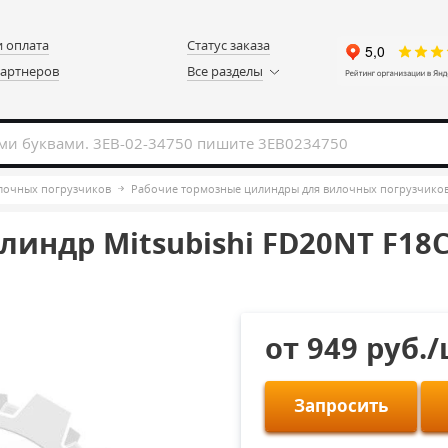
и оплата
Статус заказа
партнеров
Все разделы
илочных погрузчиков
Рабочие тормозные цилиндры для вилочных погрузчико
индр Mitsubishi FD20NT F18C
от 949 руб.
Запросить