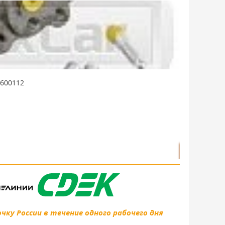
4600112
Цилиндр торм
В наличии: 
684 руб./
запросить
ку России в течение одного рабочего дня