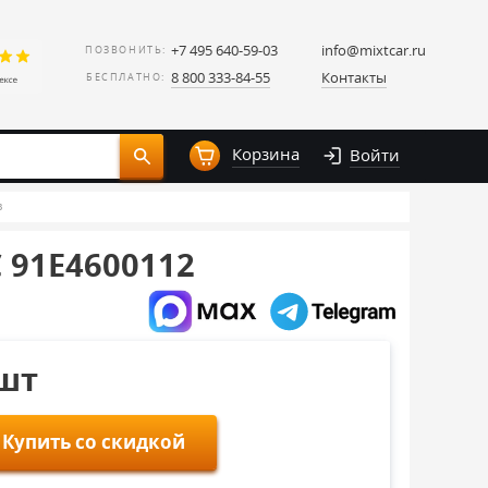
+7 495 640-59-03
info@mixtcar.ru
ПОЗВОНИТЬ:
8 800 333-84-55
Контакты
БЕСПЛАТНО:
Корзина
Войти
в
 91E4600112
/шт
Купить со скидкой