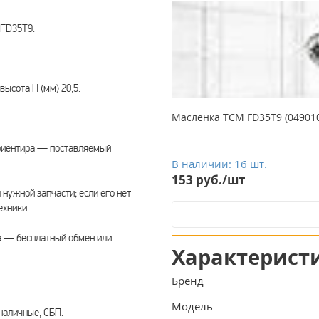
 FD35T9.
высота Н (мм) 20,5.
Масленка TCM FD35T9 (04901
риентира — поставляемый
В наличии: 16 шт.
153 руб./шт
нужной запчасти; если его нет
ехники.
а — бесплатный обмен или
Характерист
Бренд
Модель
наличные, СБП.