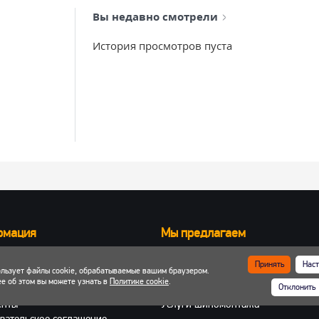
Вы недавно смотрели
История просмотров пуста
рмация
Мы предлагаем
Запчасти для вилочных погрузчик
Принять
Наст
ользует файлы cookie, обрабатываемые вашим браузером.
ка и оплата
Запчасти для двигателей
е об этом вы можете узнать в
Политике cookie
.
Отклонить
 кабинет
Шины, колеса, диски
енты
Услуги шиномонтажа