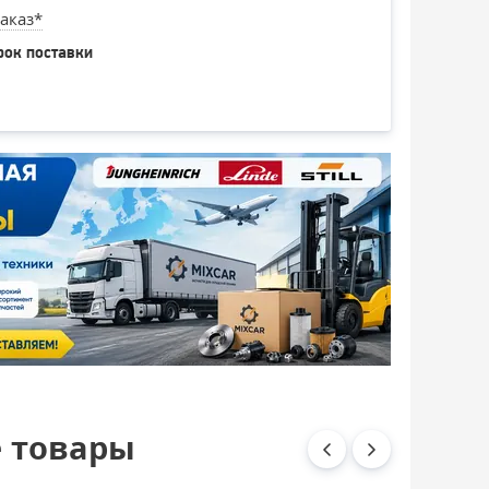
аказ*
рок поставки
 товары