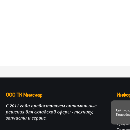
ООО ТК Микскар
Инфо
С 2011 года предоставляем оптимальные
О нас
Сайт исп
решения для складской сферы - технику,
Достав
Подробне
запчасти и сервис.
Личный
Докум