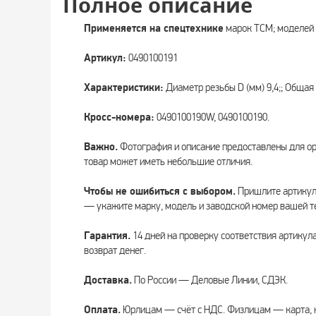
Полное описание
Применяется на спецтехнике
марок TCM; моделей
Артикул:
0490100191
Характеристики:
Диаметр резьбы D (мм) 9,4;; Общая 
Кросс-номера:
0490100190W, 0490100190.
Важно.
Фотография и описание предоставлены для о
товар может иметь небольшие отличия.
Чтобы не ошибиться с выбором.
Пришлите артикул 
— укажите марку, модель и заводской номер вашей т
Гарантия.
14 дней на проверку соответствия артикул
возврат денег.
Доставка.
По России — Деловые Линии, СДЭК.
Оплата.
Юрлицам — счёт с НДС. Физлицам — карта, 