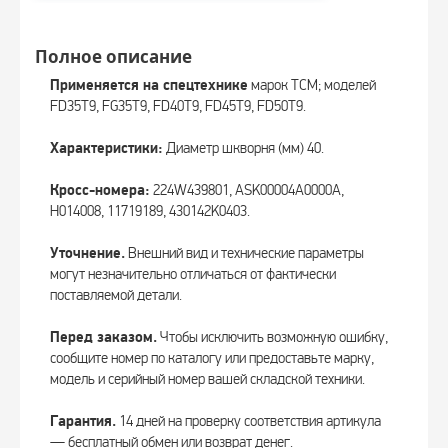
Полное описание
Применяется на спецтехнике
марок TCM; моделей
FD35T9, FG35T9, FD40T9, FD45T9, FD50T9.
Характеристики:
Диаметр шкворня (мм) 40.
Кросс-номера:
224W439801, ASK00004A0000A,
H014008, 11719189, 430142K0403.
Уточнение.
Внешний вид и технические параметры
могут незначительно отличаться от фактически
поставляемой детали.
Перед заказом.
Чтобы исключить возможную ошибку,
сообщите номер по каталогу или предоставьте марку,
модель и серийный номер вашей складской техники.
Гарантия.
14 дней на проверку соответствия артикула
— бесплатный обмен или возврат денег.