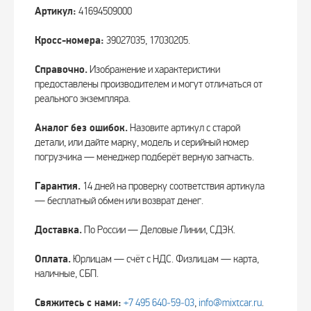
Артикул:
41694509000
Кросс-номера:
39027035, 17030205.
Справочно.
Изображение и характеристики
предоставлены производителем и могут отличаться от
реального экземпляра.
Аналог без ошибок.
Назовите артикул с старой
детали, или дайте марку, модель и серийный номер
погрузчика — менеджер подберёт верную запчасть.
Гарантия.
14 дней на проверку соответствия артикула
— бесплатный обмен или возврат денег.
Доставка.
По России — Деловые Линии, СДЭК.
Оплата.
Юрлицам — счёт с НДС. Физлицам — карта,
наличные, СБП.
Свяжитесь с нами:
+7 495 640‑59‑03
,
info@mixtcar.ru
.