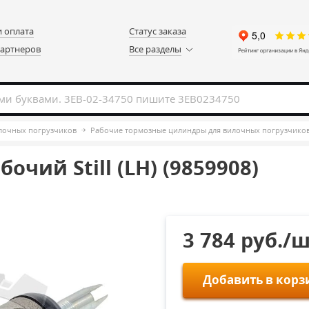
и оплата
Статус заказа
партнеров
Все разделы
илочных погрузчиков
Рабочие тормозные цилиндры для вилочных погрузчико
чий Still (LH) (9859908)
3 784 руб./
Добавить в корз