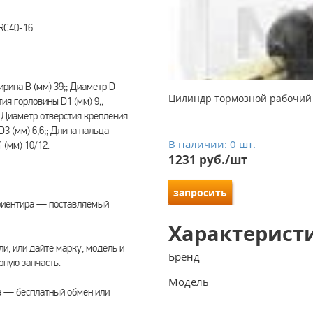
 RC40-16.
рина B (мм) 39;; Диаметр D
Цилиндр тормозной рабочий St
тия горловины D1 (мм) 9;;
; Диаметр отверстия крепления
D3 (мм) 6,6;; Длина пальца
В наличии: 0 шт.
 (мм) 10/12.
1231 руб./шт
запросить
риентира — поставляемый
Характерист
ли, или дайте марку, модель и
Бренд
ную запчасть.
Модель
а — бесплатный обмен или