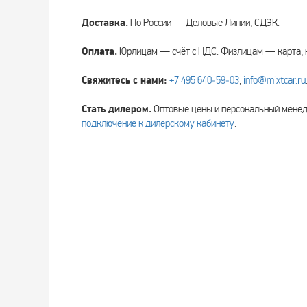
Доставка.
По России — Деловые Линии, СДЭК.
Оплата.
Юрлицам — счёт с НДС. Физлицам — карта, 
Свяжитесь с нами:
+7 495 640‑59‑03
,
info@mixtcar.ru
Стать дилером.
Оптовые цены и персональный мен
подключение к дилерскому кабинету
.