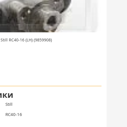
ill RC40-16 (LH) (9859908)
ики
Still
RC40-16