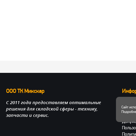
ООО ТК Микскар
Инфо
С 2011 года предоставляем оптимальные
О нас
Сайт исп
решения для складской сферы - технику,
Достав
Подробне
запчасти и сервис.
Личный
Докум
Пользо
Полити