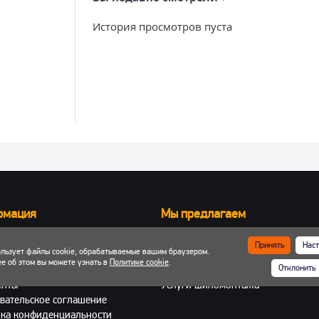
История просмотров пуста
рмация
Мы предлагаем
Запчасти для вилочных погрузчик
Принять
Наст
ользует файлы cookie, обрабатываемые вашим браузером.
ка и оплата
Запчасти для двигателей
е об этом вы можете узнать в
Политике cookie
.
Отклонить
 кабинет
Шины, колеса, диски
енты
Услуги шиномонтажа
вательское соглашение
ка конфиденциальности