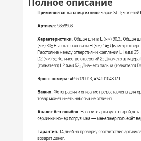
Полное описание
Применяется на спецтехнике
марок Still; моделей
Артикул:
9859908
Характеристики:
Общая длина L (мм) 80,3;; Общая ши
(мм) 30;; Высота горловины H (мм) 14;; Диаметр отверс
Расстояние между отверстиями крепления L1 (мм) 35;
D2 (мм) 5;; Количество отверстий 2;; Диаметр штуцера 
(толкателя) L2 (мм) 52;; Диаметр пальца (толкателя) D4
Кросс-номера:
4656070013, 474101048071.
Важно.
Фотография и описание предоставлены для о
товар может иметь небольшие отличия.
Аналог без ошибок.
Назовите артикул с старой дета
серийный номер погрузчика — менеджер подберёт вер
Гарантия.
14 дней на проверку соответствия артикул
возврат денег.