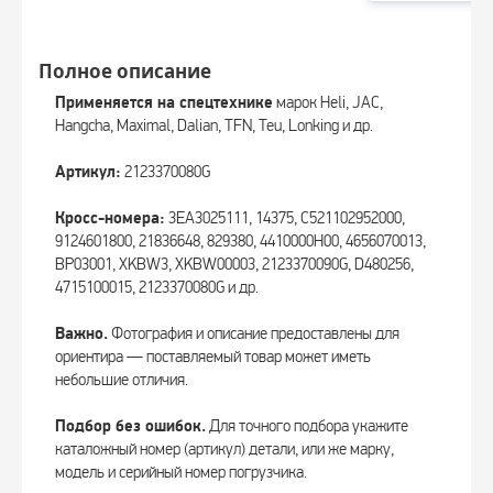
Полное описание
Применяется на спецтехнике
марок Heli, JAC,
Hangcha, Maximal, Dalian, TFN, Teu, Lonking и др.
Артикул:
2123370080G
Кросс-номера:
3EA3025111, 14375, C521102952000,
9124601800, 21836648, 829380, 4410000H00, 4656070013,
BP03001, XKBW3, XKBW00003, 2123370090G, D480256,
4715100015, 2123370080G и др.
Важно.
Фотография и описание предоставлены для
ориентира — поставляемый товар может иметь
небольшие отличия.
Подбор без ошибок.
Для точного подбора укажите
каталожный номер (артикул) детали, или же марку,
модель и серийный номер погрузчика.