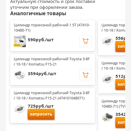
Актуальную стоимость и срок поставки
уточним при оформлении заказа.
Аналогичные товары
Цилиндр тормозной рабочий 1.5Т (47410-
Цилиндр тормоз
10480-71)
/ 10-18 / Komats
556руб
590руб./шт
запро
Цилиндр тормозной рабочий Toyota 3-8F 
Цилиндр тормоз
/ 10-18 / Komatsu F15-21
/ 10-18 / Komats
3594руб./шт
512руб
запро
Цилиндр тормозной рабочий Toyota 3-8F 
/ 10-18 / Komatsu F15-21 (474101048071)
Цилиндр тормоз
725руб./шт
10480-71) (TVH)
запросить
3542ру
запро