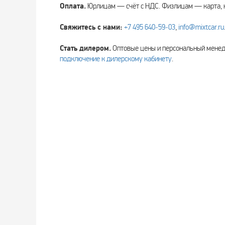
Оплата.
Юрлицам — счёт с НДС. Физлицам — карта, 
Свяжитесь с нами:
+7 495 640‑59‑03
,
info@mixtcar.ru
Стать дилером.
Оптовые цены и персональный мен
подключение к дилерскому кабинету
.