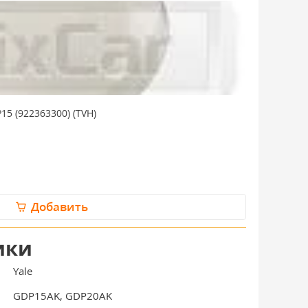
5 (922363300) (TVH)
Крышка ступи
В наличии: 
697 руб./
Добавить
ики
Yale
GDP15AK, GDP20AK