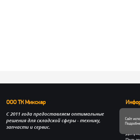
ООО ТК Микскар
Инфо
С 2011 года предоставляем оптимальные
О нас
Сайт исп
решения для складской сферы - технику,
Достав
Подробне
запчасти и сервис.
Личный
Докум