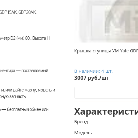
 GDP15AK, GDP20AK.
метр D2 (мм) 80;; Высота H
Крышка ступицы УМ Yale GDP1
риентира — поставляемый
В наличии: 4 шт.
3007 руб./шт
ли, или дайте марку, модель и
ную запчасть.
Характерист
а — бесплатный обмен или
Бренд
Модель