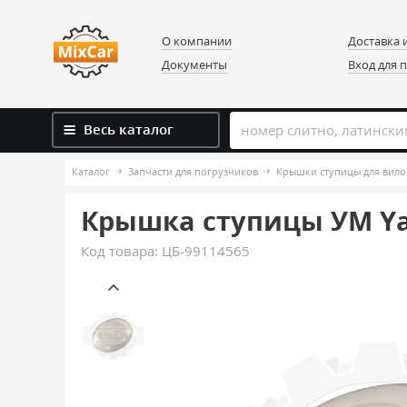
О компании
Доставка 
Документы
Вход для 
Весь каталог
Каталог
Запчасти для погрузчиков
Крышки ступицы для вило
Крышка ступицы УМ Yale
Код товара:
ЦБ-99114565