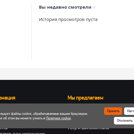
Вы недавно смотрели
История просмотров пуста
рмация
Мы предлагаем
Запчасти для вилочных погрузчик
Принять
Наст
ользует файлы cookie, обрабатываемые вашим браузером.
ка и оплата
Запчасти для двигателей
е об этом вы можете узнать в
Политике cookie
.
Отклонить
 кабинет
Шины, колеса, диски
енты
Услуги шиномонтажа