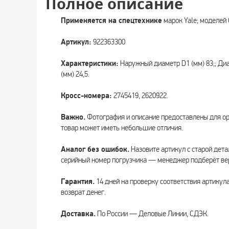
Полное описание
Применяется на спецтехнике
марок Yale; моделей
Артикул:
922363300
Характеристики:
Наружный диаметр D1 (мм) 83;; Диа
(мм) 24,5.
Кросс-номера:
2745419, 2620922.
Важно.
Фотография и описание предоставлены для о
товар может иметь небольшие отличия.
Аналог без ошибок.
Назовите артикул с старой дета
серийный номер погрузчика — менеджер подберёт вер
Гарантия.
14 дней на проверку соответствия артикул
возврат денег.
Доставка.
По России — Деловые Линии, СДЭК.