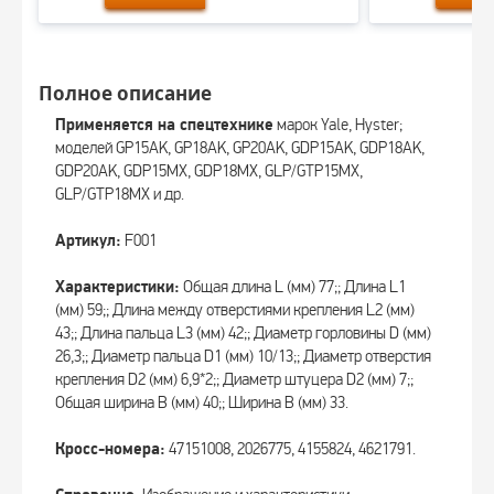
Полное описание
Применяется на спецтехнике
марок Yale, Hyster;
моделей GP15AK, GP18AK, GP20AK, GDP15AK, GDP18AK,
GDP20AK, GDP15MX, GDP18MX, GLP/GTP15MX,
GLP/GTP18MX и др.
Артикул:
F001
Характеристики:
Общая длина L (мм) 77;; Длина L1
(мм) 59;; Длина между отверстиями крепления L2 (мм)
43;; Длина пальца L3 (мм) 42;; Диаметр горловины D (мм)
26,3;; Диаметр пальца D1 (мм) 10/13;; Диаметр отверстия
крепления D2 (мм) 6,9*2;; Диаметр штуцера D2 (мм) 7;;
Общая ширина B (мм) 40;; Ширина B (мм) 33.
Кросс-номера:
47151008, 2026775, 4155824, 4621791.