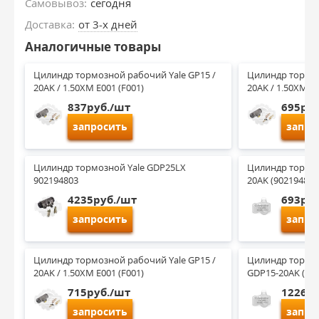
Самовывоз:
сегодня
Доставка:
от 3-х дней
Аналогичные товары
Цилиндр тормозной рабочий Yale GP15 / 
Цилиндр тормоз
20AK / 1.50XM E001 (F001)
20AK / 1.50XM E0
837руб./шт
695руб
запросить
запро
Цилиндр тормозной Yale GDP25LX 
Цилиндр тормоз
902194803
20AK (902194803
4235руб./шт
693руб
запросить
запро
Цилиндр тормозной рабочий Yale GP15 / 
Цилиндр тормоз
20AK / 1.50XM E001 (F001)
GDP15-20AK (902
715руб./шт
1226ру
запросить
запро