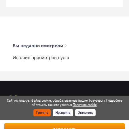
Вы недавно смотрели
История просмотров пуста
info@mixtcar.ru
Сайт использует файлы cookie, обрабатываемые вашим браузером. Подробнее
Почта для связи
об этом вы можете узнать в
Политике cookie
.
Принять
Настроить
Отклонить
Все контакты
Запросить