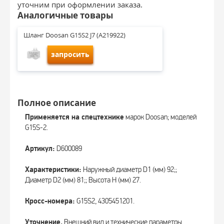
уточним при оформлении заказа.
Аналогичные товары
Шланг Doosan G15S2 J7 (A219922)
запросить
Полное описание
Применяется на спецтехнике
марок Doosan; моделей
G15S-2.
Артикул:
D600089
Характеристики:
Наружный диаметр D1 (мм) 92;;
Диаметр D2 (мм) 81;; Высота H (мм) 27.
Кросс-номера:
G15S2, 4305451201.
Уточнение.
Внешний вид и технические параметры