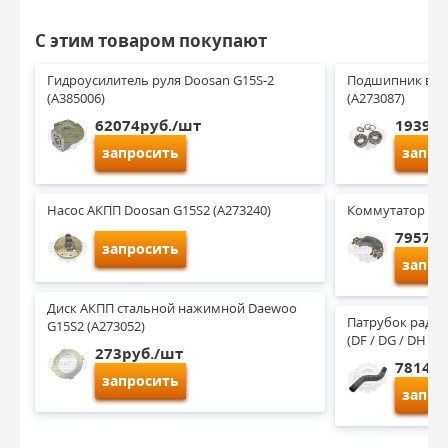
С этим товаром покупают
Гидроусилитель руля Doosan G15S-2 
Подшипник веду
(A385006)
(A273087)
62074руб./шт
19399р
запросить
запро
Насос АКПП Doosan G15S2 (A273240)
Коммутатор Doo
7957ру
запросить
запро
Диск АКПП стальной нажимной Daewoo 
Патрубок радиат
G15S2 (A273052)
(DF / DG / DH / D
273руб./шт
7814ру
запросить
запро