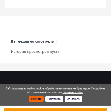
Вы недавно смотрели
История просмотров пуста
info@mixtcar.ru
Сайт использует файлы cookie, обрабатываемые вашим браузером. Подробнее
Почта для связи
об этом вы можете узнать в
Политике cookie
.
Принять
Настроить
Отклонить
Все контакты