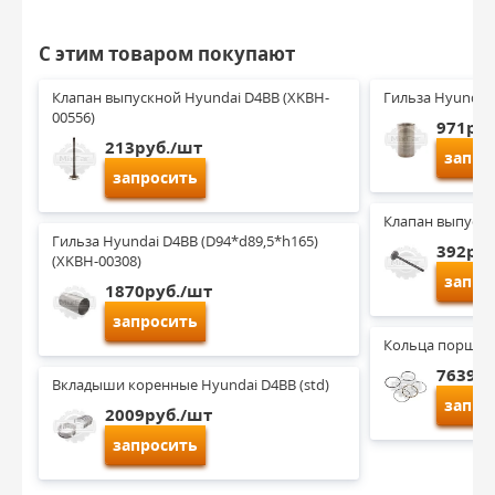
С этим товаром покупают
Клапан выпускной Hyundai D4BB (XKBH-
Гильза Hyundai 
00556)
971руб
213руб./шт
запро
запросить
Клапан выпускн
Гильза Hyundai D4BB (D94*d89,5*h165) 
392руб
(XKBH-00308)
запро
1870руб./шт
запросить
Кольца поршнев
7639ру
Вкладыши коренные Hyundai D4BB (std)
запро
2009руб./шт
запросить