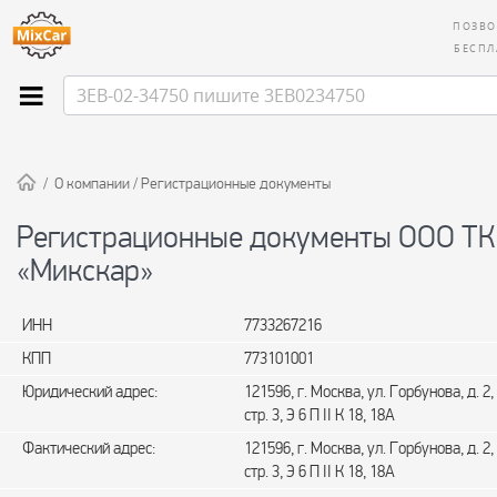
ПОЗВО
БЕСПЛ
/
О компании
/
Регистрационные документы
Регистрационные документы ООО ТК
«Микскар»
ИНН
7733267216
КПП
773101001
Юридический адрес:
121596, г. Москва, ул. Горбунова, д. 2,
стр. 3, Э 6 П II К 18, 18А
Фактический адрес:
121596, г. Москва, ул. Горбунова, д. 2,
стр. 3, Э 6 П II К 18, 18А