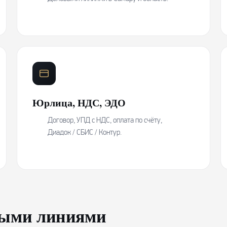
Юрлица, НДС, ЭДО
Договор, УПД с НДС, оплата по счёту,
Диадок / СБИС / Контур.
выми линиями