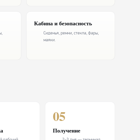
Кабина и безопасность
ы,
Сиденья, ремни, стекла, фары,
маяки.
05
а
Получение
й рабочий
2–3 дня — терминал