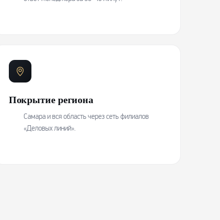
Покрытие региона
Самара и вся область через сеть филиалов
«Деловых линий».