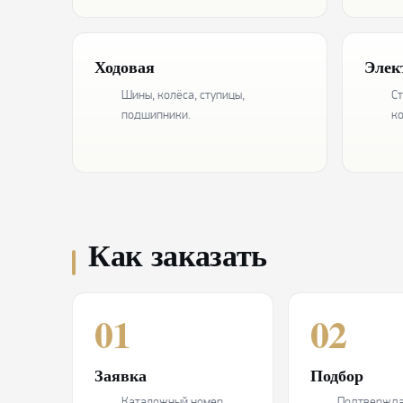
Ходовая
Элек
Шины, колёса, ступицы,
Ст
подшипники.
ко
Как заказать
01
02
Заявка
Подбор
Каталожный номер
Подтвержд