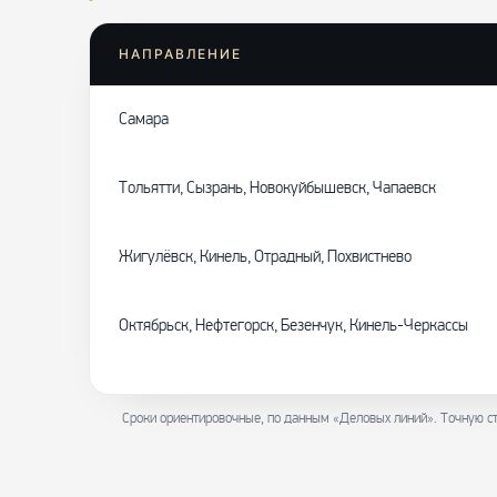
НАПРАВЛЕНИЕ
Самара
Тольятти, Сызрань, Новокуйбышевск, Чапаевск
Жигулёвск, Кинель, Отрадный, Похвистнево
Октябрьск, Нефтегорск, Безенчук, Кинель-Черкассы
Сроки ориентировочные, по данным «Деловых линий». Точную ст