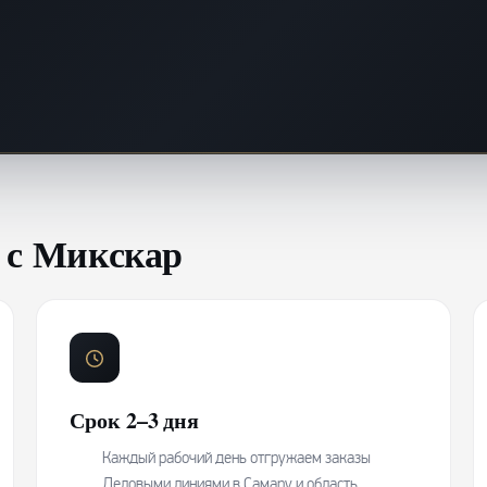
 с Микскар
Срок 2–3 дня
Каждый рабочий день отгружаем заказы
Деловыми линиями в Самару и область.