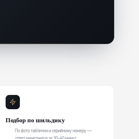
Подбор по шильдику
По фото таблички и серийному номеру —
ответ менеджера за 30–40 минут.