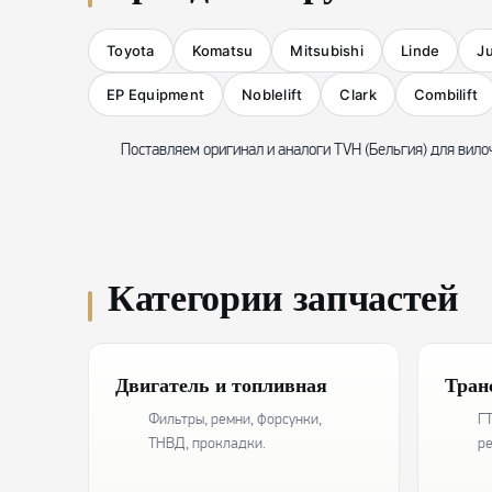
Toyota
Komatsu
Mitsubishi
Linde
J
EP Equipment
Noblelift
Clark
Combilift
Поставляем оригинал и аналоги TVH (Бельгия) для вило
Категории запчастей
Двигатель и топливная
Тран
Фильтры, ремни, форсунки,
ГТ
ТНВД, прокладки.
р