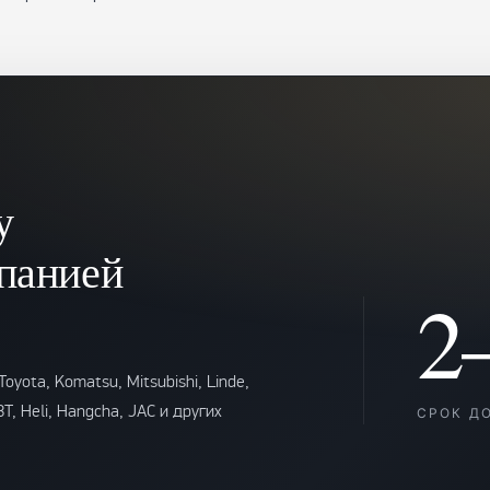
у
панией
2
oyota, Komatsu, Mitsubishi, Linde,
 BT, Heli, Hangcha, JAC и других
СРОК Д