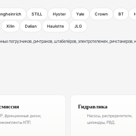
ungheinrich
STILL
Hyster
Yale
Crown
BT
H
Xilin
Dalian
Haulotte
JLG
чных погрузчиков, ричтраков, штабелёров, электротележек, ричстакеров,
смиссия
Гидравлика
Р, фрикционные диски,
Насосы, распределители,
емкомплекты КПП.
цилиндры, РВД.