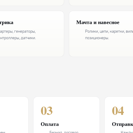
трика
Мачта и навесное
артеры, генераторы,
Ролики, цепи, каретки, вил
нтроллеры, датчики.
позиционеры.
03
04
Оплата
Отправк
аем
Безнал, договор,
Кажды