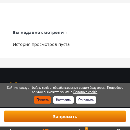
Вы недавно смотрели
История просмотров пуста
info@mixtcar.ru
Сайт использует файлы cookie, обрабатываемые вашим браузером. Подробнее
Почта для связи
об этом вы можете узнать в
Политике cookie
.
Принять
Настроить
Отклонить
Все контакты
Запросить
0