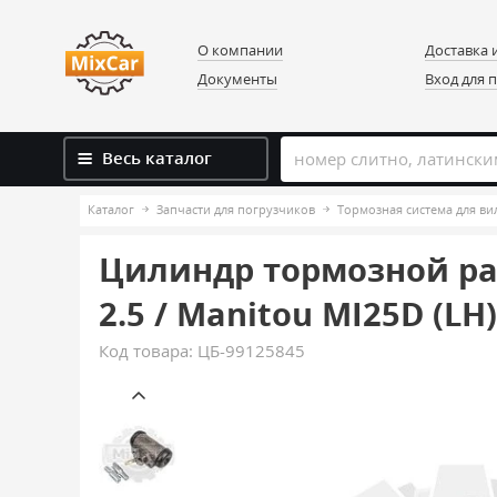
О компании
Доставка 
Документы
Вход для 
Весь каталог
Каталог
Запчасти для погрузчиков
Тормозная система для в
Цилиндр тормозной рабо
2.5 / Manitou MI25D (LH)
Код товара:
ЦБ-99125845