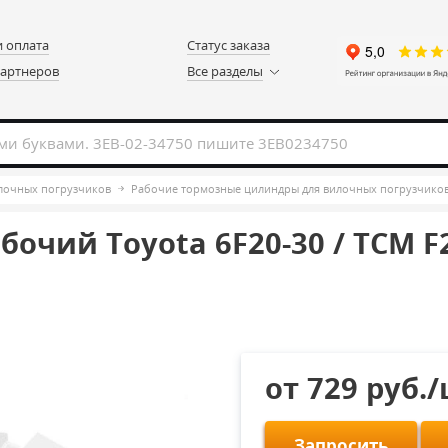
и оплата
Статус заказа
партнеров
Все разделы
илочных погрузчиков
Рабочие тормозные цилиндры для вилочных погрузчико
чий Toyota 6F20-30 / TCM F20 
от 729 руб.
Запросить