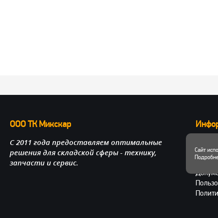
ООО ТК Микскар
Инфо
С 2011 года предоставляем оптимальные
О нас
Сайт исп
решения для складской сферы - технику,
Достав
Подробне
запчасти и сервис.
Личный
Докум
Пользо
Полити