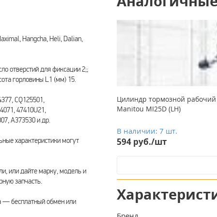
Аналогичные
ximal, Hangcha, Heli, Dalian,
сло отверстий для фиксации 2;;
сота горловины L1 (мм) 15.
Цилиндр тормозной рабочий Toy
4377, CQ125501,
Manitou MI25D (LH)
4071, 47410U21,
7, A373530 и др.
В наличии: 7 шт.
ьные характеристики могут
594 руб./шт
ли, или дайте марку, модель и
ную запчасть.
Характерист
а — бесплатный обмен или
Бренд