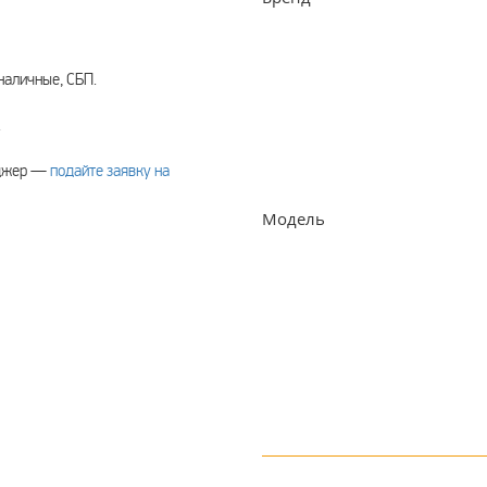
наличные, СБП.
.
еджер —
подайте заявку на
Модель