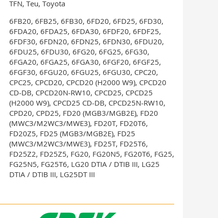
TFN, Teu, Toyota
6FB20, 6FB25, 6FB30, 6FD20, 6FD25, 6FD30,
6FDA20, 6FDA25, 6FDA30, 6FDF20, 6FDF25,
6FDF30, 6FDN20, 6FDN25, 6FDN30, 6FDU20,
6FDU25, 6FDU30, 6FG20, 6FG25, 6FG30,
6FGA20, 6FGA25, 6FGA30, 6FGF20, 6FGF25,
6FGF30, 6FGU20, 6FGU25, 6FGU30, CPC20,
CPC25, CPCD20, CPCD20 (H2000 W9), CPCD20
CD-DB, CPCD20N-RW10, CPCD25, CPCD25
(H2000 W9), CPCD25 CD-DB, CPCD25N-RW10,
CPD20, CPD25, FD20 (MGB3/MGB2E), FD20
(MWC3/M2WC3/MWE3), FD20T, FD20T6,
FD20Z5, FD25 (MGB3/MGB2E), FD25
(MWC3/M2WC3/MWE3), FD25T, FD25T6,
FD25Z2, FD25Z5, FG20, FG20N5, FG20T6, FG25,
FG25N5, FG25T6, LG20 DTIA / DTIB III, LG25
DTIA / DTIB III, LG25DT III