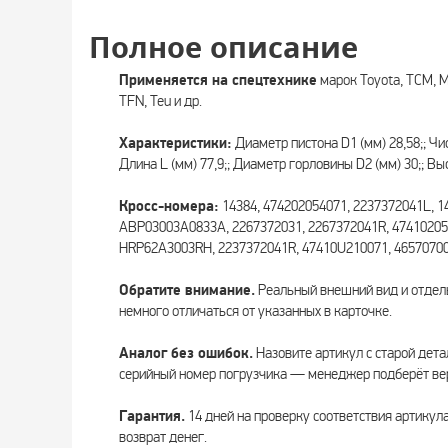
Полное описание
Применяется на спецтехнике
марок Toyota, TCM, Ma
TFN, Teu и др.
Характеристики:
Диаметр пистона D1 (мм) 28,58;; Чи
Длина L (мм) 77,9;; Диаметр горловины D2 (мм) 30;; Вы
Кросс-номера:
14384, 474202054071, 2237372041L, 1
ABP03003A0833A, 2267372031, 2267372041R, 47410205
HRP62A3003RH, 2237372041R, 47410U210071, 465707000
Обратите внимание.
Реальный внешний вид и отдел
немного отличаться от указанных в карточке.
Аналог без ошибок.
Назовите артикул с старой дета
серийный номер погрузчика — менеджер подберёт вер
Гарантия.
14 дней на проверку соответствия артикул
возврат денег.