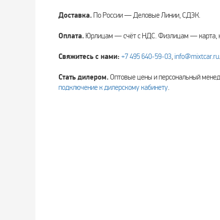
Доставка.
По России — Деловые Линии, СДЭК.
Оплата.
Юрлицам — счёт с НДС. Физлицам — карта, 
Свяжитесь с нами:
+7 495 640‑59‑03
,
info@mixtcar.ru
Стать дилером.
Оптовые цены и персональный мен
подключение к дилерскому кабинету
.