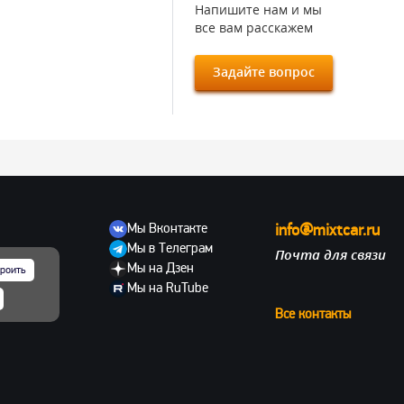
Напишите нам и мы
все вам расскажем
Задайте вопрос
Мы Вконтакте
info@mixtcar.ru
Мы в Телеграм
Почта для связи
ов
Мы на Дзен
роить
Мы на RuTube
Все контакты