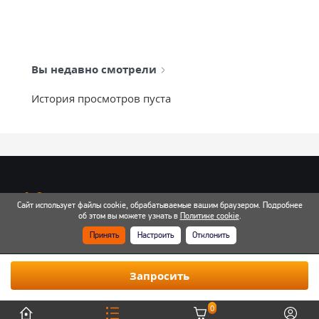
Вы недавно смотрели
История просмотров пуста
info@mixtcar.ru
Сайт использует файлы cookie, обрабатываемые вашим браузером. Подробнее
Почта для связи
об этом вы можете узнать в
Политике cookie
.
Принять
Настроить
Отклонить
Все контакты
Запросить
0