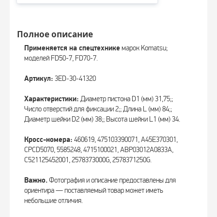
Полное описание
Применяется на спецтехнике
марок Komatsu;
моделей FD50-7, FD70-7.
Артикул:
3ED‑30‑41320
Характеристики:
Диаметр пистона D1 (мм) 31,75;;
Число отверстий для фиксации 2;; Длина L (мм) 84;;
Диаметр шейки D2 (мм) 38;; Высота шейки L1 (мм) 34.
Кросс-номера:
460619, 475103390071, A45E370301,
CPCD5070, 5585248, 4715100021, ABP03012A0833A,
C521125452001, 2578373000G, 2578371250G.
Важно.
Фотография и описание предоставлены для
ориентира — поставляемый товар может иметь
небольшие отличия.