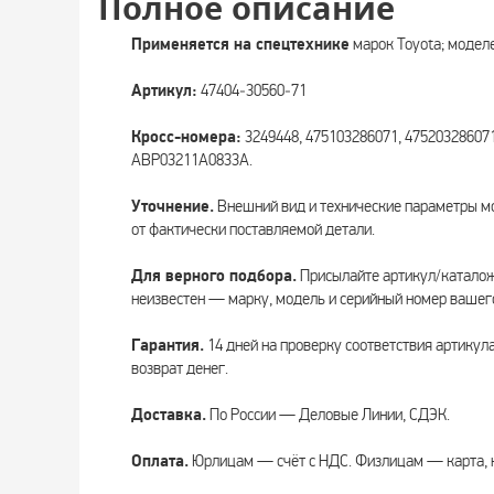
Полное описание
Применяется на спецтехнике
марок Toyota; модел
Артикул:
47404‑30560‑71
Кросс-номера:
3249448, 475103286071, 475203286071
ABP03211A0833A.
Уточнение.
Внешний вид и технические параметры мо
от фактически поставляемой детали.
Для верного подбора.
Присылайте артикул/каталожн
неизвестен — марку, модель и серийный номер вашег
Гарантия.
14 дней на проверку соответствия артикул
возврат денег.
Доставка.
По России — Деловые Линии, СДЭК.
Оплата.
Юрлицам — счёт с НДС. Физлицам — карта, 