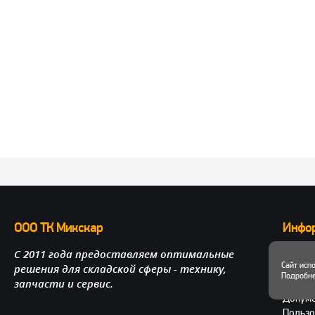
ООО ТК Микскар
Инфо
С 2011 года предоставляем оптимальные
О нас
Сайт исп
решения для складской сферы - технику,
Достав
Подробне
запчасти и сервис.
Личный
Докум
Пользо