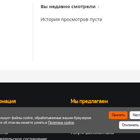
Вы недавно смотрели
История просмотров пуста
рмация
Мы предлагаем
Запчасти для вилочных погрузчик
Принять
Наст
ользует файлы cookie, обрабатываемые вашим браузером.
ка и оплата
Запчасти для двигателей
е об этом вы можете узнать в
Политике cookie
.
Отклонить
 кабинет
Шины, колеса, диски
енты
Услуги шиномонтажа
вательское соглашение