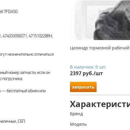
ей 7FDA50.
, 474033056071, 471510228RH,
Цилиндр тормозной рабочий T
гут незначительно отличаться
В наличии: 0 шт.
ый номер запчасти; если он
2397 руб./шт
о погрузчика.
запросить
а — бесплатный обмен или
Характерист
Бренд
наличные, СБП.
Модель