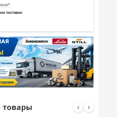
аказ*
рок поставки
 товары