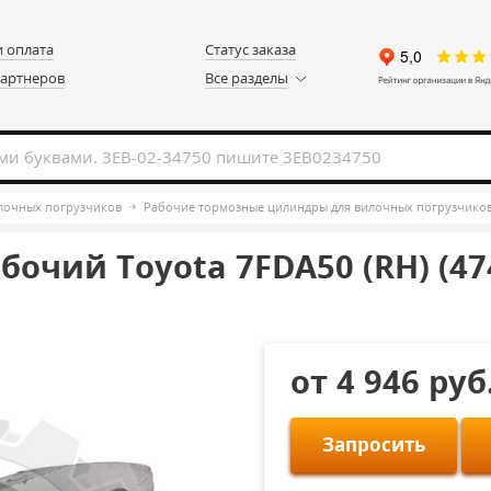
и оплата
Статус заказа
партнеров
Все разделы
илочных погрузчиков
Рабочие тормозные цилиндры для вилочных погрузчико
очий Toyota 7FDA50 (RH) (474
от 4 946 руб
Запросить