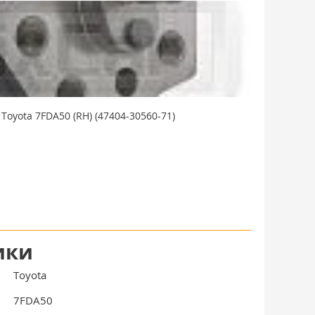
oyota 7FDA50 (RH) (47404-30560-71)
ики
Toyota
7FDA50