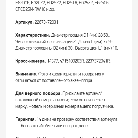
FG20C6, FG20Z2, FD25Z2, FD25T6, FG25Z2, FG25C6,
CPCD25N-RW10 и др.
Артикул:
22673‑72031
Характеристики:
Диаметр поршня D1 (мм) 28,58;;
Число отверстий для фиксации 2;; Длина L (мм) 77,9;;
Диаметр горловины D2 (мм) 30;; Высота шеи L1 (мм) 10.
Кросс-номера:
14377, 4715100203R, 2237372041R.
Внимание.
Фото и характеристики товара могут
отличаться от поставляемого экземпляра.
Для верного подбора.
Присылайте артикул/
каталожный номер запчасти; если он неизвестен —
марку, модель и серийный номер вашего погрузчика.
Гарантия.
14 дней на проверку соответствия артикула
— бесплатный обмен или возврат денег.