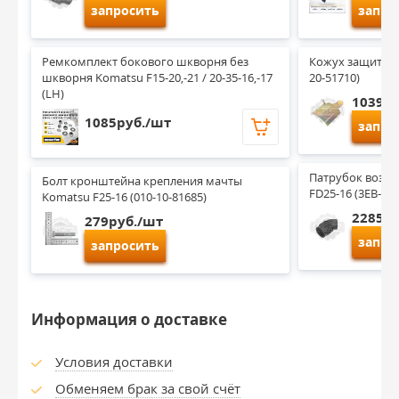
запросить
запро
Ремкомплект бокового шкворня без 
Кожух защитный
шкворня Komatsu F15-20,-21 / 20-35-16,-17 
20-51710)
(LH)
1039ру
1085руб./шт
запро
Патрубок возду
Болт кронштейна крепления мачты 
FD25-16 (3EB-02-
Komatsu F25-16 (010-10-81685)
2285ру
279руб./шт
запро
запросить
Информация о доставке
Условия доставки
Обменяем брак за свой счёт