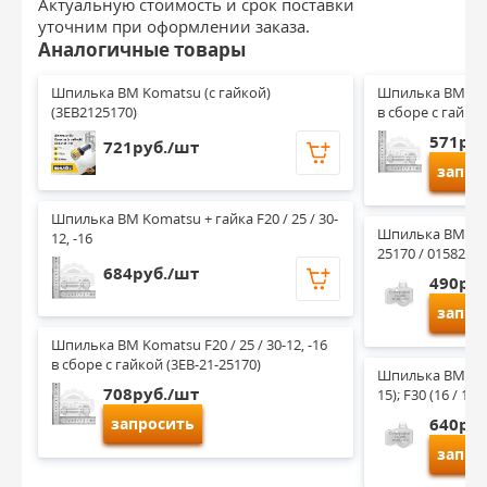
Актуальную стоимость и срок поставки
уточним при оформлении заказа.
Аналогичные товары
Шпилька ВМ Komatsu (с гайкой) 
Шпилька ВМ Komat
(3EB2125170)
в сборе с гайко
571руб
721руб./шт
запро
Шпилька ВМ Komatsu + гайка F20 / 25 / 30-
Шпилька ВМ Kom
12, -16
25170 / 01582-11
684руб./шт
490руб
запро
Шпилька ВМ Komatsu F20 / 25 / 30-12, -16 
в сборе с гайкой (3EB-21-25170)
Шпилька ВМ Komat
708руб./шт
15); F30 (16 / 17
запросить
640руб
запро