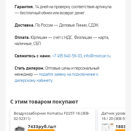
Гарантия.
14 дней на проверку соответствия артикула
— бесплатный обмен или возврат денег.
Доставка.
По России — Деловые Линии, СДЭК.
Оплата.
Юрлицам — счёт с НДС. Физлицам — карта,
наличные, СБП.
Свяжитесь с нами:
+7 495 640‑59‑03
,
info@mixtcar.ru
.
Стать дилером.
Оптовые цены и персональный
менеджер —
подайте заявку на подключение к
дилерскому кабинету
.
С этим товаром покупают
Воздухозаборник Komatsu FD25T-16 (3EB-
Датчик уровня т
02-52311)
16 / 20 (3EB-55-5
7433руб./шт
18038р