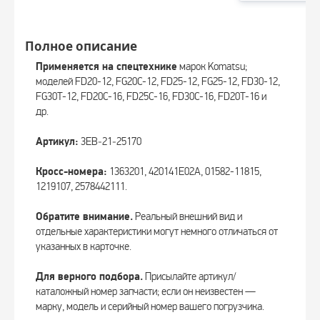
Полное описание
Применяется на спецтехнике
марок Komatsu;
моделей FD20-12, FG20C-12, FD25-12, FG25-12, FD30-12,
FG30T-12, FD20C-16, FD25C-16, FD30C-16, FD20T-16 и
др.
Артикул:
3EB‑21‑25170
Кросс-номера:
1363201, 420141E02A, 01582-11815,
1219107, 2578442111.
Обратите внимание.
Реальный внешний вид и
отдельные характеристики могут немного отличаться от
указанных в карточке.
Для верного подбора.
Присылайте артикул/
каталожный номер запчасти; если он неизвестен —
марку, модель и серийный номер вашего погрузчика.