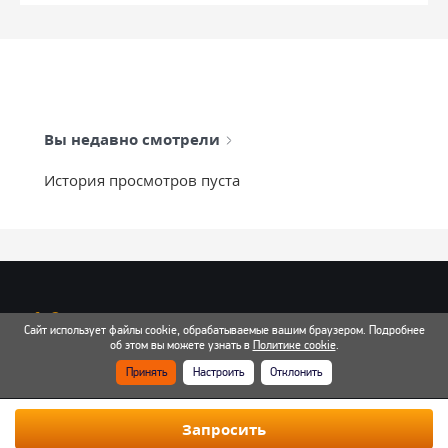
Вы недавно смотрели
История просмотров пуста
info@mixtcar.ru
Сайт использует файлы cookie, обрабатываемые вашим браузером. Подробнее
Почта для связи
об этом вы можете узнать в
Политике cookie
.
Принять
Настроить
Отклонить
Все контакты
Запросить