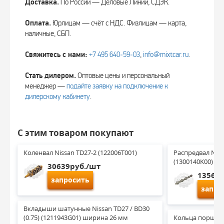
Доставка.
По России — Деловые Линии, СДЭК.
Оплата.
Юрлицам — счёт с НДС. Физлицам — карта,
наличные, СБП.
Свяжитесь с нами:
+7 495 640‑59‑03
,
info@mixtcar.ru
.
Стать дилером.
Оптовые цены и персональный
менеджер —
подайте заявку на подключение к
дилерскому кабинету
.
С этим товаром покупают
Коленвал Nissan TD27-2 (122006T001)
Распредвал Niss
(1300140K00)
30639руб./шт
13560
запросить
запро
Вкладыши шатунные Nissan TD27 / BD30 
(0.75) (1211943G01) ширина 26 мм
Кольца поршневы