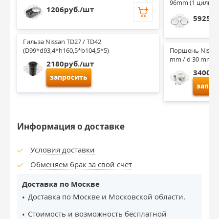
96mm (1 цилинд
1206руб./шт
5925ру
Гильза Nissan TD27 / TD42 
(D99*d93,4*h160,5*b104,5*5)
Поршень Nissan 
mm / d 30 mm) (
2180руб./шт
3400ру
запросить
запро
Информация о доставке
Условия доставки
Обменяем брак за свой счёт
Доставка по Москве
Доставка по Москве и Московской области.
Стоимость и возможность бесплатной