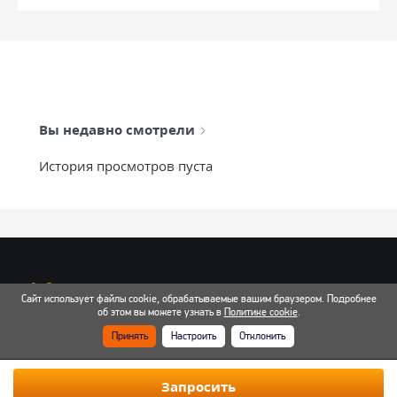
Вы недавно смотрели
История просмотров пуста
info@mixtcar.ru
Сайт использует файлы cookie, обрабатываемые вашим браузером. Подробнее
Почта для связи
об этом вы можете узнать в
Политике cookie
.
Принять
Настроить
Отклонить
Все контакты
Запросить