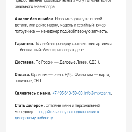
предоставлены производителем и могут отличаться от
реального экземпляра.
Аналог без ошибок.
Назовите артикул с старой
детали, или дайте марку, модель и серийный номер
погрузчика — менеджер подберёт верную запчасть.
Гарантия.
14 дней на проверку соответствия артикула
— бесплатный обмен или возврат денег.
Доставка.
По России — Деловые Линии, СДЭК.
Оплата.
Юрлицам — счёт с НДС. Физлицам — карта,
наличные, СБП.
Свяжитесь с нами:
+7 495 640‑59‑03
,
info@mixtcar.ru
.
Стать дилером.
Оптовые цены и персональный
менеджер —
подайте заявку на подключение к
дилерскому кабинету
.