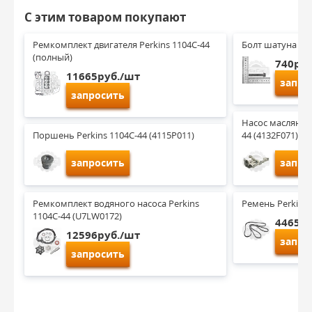
С этим товаром покупают
Ремкомплект двигателя Perkins 1104C-44 
Болт шатуна Per
(полный)
740руб
11665руб./шт
запро
запросить
Насос масляный 
Поршень Perkins 1104C-44 (4115P011)
44 (4132F071)
запросить
запро
Ремкомплект водяного насоса Perkins 
Ремень Perkins 
1104C-44 (U7LW0172)
4465ру
12596руб./шт
запро
запросить