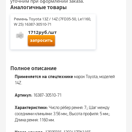
уточним при оформлении заказа.
Аналогичные товары
Ремень Toyota 13Z / 14Z (7FD35-50, Le1160, 
W 25) 16387-30510-71
1712руб./шт
запросить
Полное описание
Применяется на спецтехнике
марок Toyota; моделей
14Z.
Артикул:
16387‑30510‑71
Характеристики:
Число рёбер ремня: 7;; Шаг между
соседними клиньями: 3.56 мм;; Высота профиля: 5 мм;;
Длина ремня: 1160 мм.