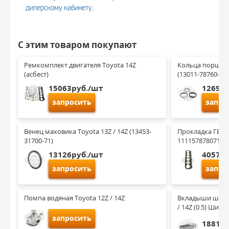
дилерскому кабинету
.
С этим товаром покупают
Ремкомплект двигателя Toyota 14Z 
Кольца поршневы
(асбест)
(13011-78760-71)
15063руб./шт
12698р
запросить
запро
Венец маховика Toyota 13Z / 14Z (13453-
Прокладка ГБЦ T
31700-71)
111157878071
13126руб./шт
4057ру
запросить
запро
Помпа водяная Toyota 12Z / 14Z
Вкладыши шатунн
/ 14Z (0.5) Шир
запросить
1881ру