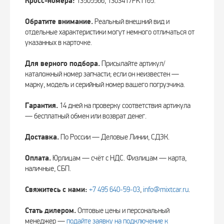
Кросс-номера:
13505566, 1303417PK1165.
Обратите внимание.
Реальный внешний вид и
отдельные характеристики могут немного отличаться от
указанных в карточке.
Для верного подбора.
Присылайте артикул/
каталожный номер запчасти; если он неизвестен —
марку, модель и серийный номер вашего погрузчика.
Гарантия.
14 дней на проверку соответствия артикула
— бесплатный обмен или возврат денег.
Доставка.
По России — Деловые Линии, СДЭК.
Оплата.
Юрлицам — счёт с НДС. Физлицам — карта,
наличные, СБП.
Свяжитесь с нами:
+7 495 640‑59‑03
,
info@mixtcar.ru
.
Стать дилером.
Оптовые цены и персональный
менеджер —
подайте заявку на подключение к