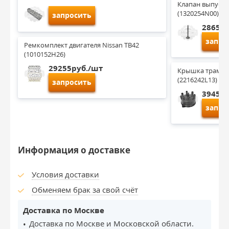
Клапан выпускно
(1320254N00)
запросить
2865ру
запро
Ремкомплект двигателя Nissan TB42 
(1010152H26)
29255руб./шт
Крышка трамбле
(2216242L13)
запросить
3945ру
запро
Информация о доставке
Условия доставки
Обменяем брак за свой счёт
Доставка по Москве
Доставка по Москве и Московской области.