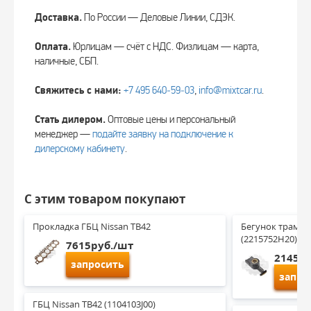
Доставка.
По России — Деловые Линии, СДЭК.
Оплата.
Юрлицам — счёт с НДС. Физлицам — карта,
наличные, СБП.
Свяжитесь с нами:
+7 495 640‑59‑03
,
info@mixtcar.ru
.
Стать дилером.
Оптовые цены и персональный
менеджер —
подайте заявку на подключение к
дилерскому кабинету
.
С этим товаром покупают
Прокладка ГБЦ Nissan TB42
Бегунок трамбле
(2215752H20)
7615руб./шт
2145ру
запросить
запро
ГБЦ Nissan TB42 (1104103J00)