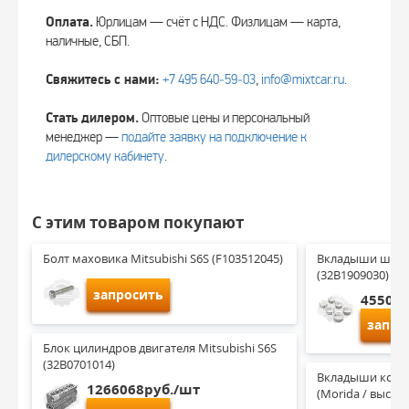
Оплата.
Юрлицам — счёт с НДС. Физлицам — карта,
наличные, СБП.
Свяжитесь с нами:
+7 495 640‑59‑03
,
info@mixtcar.ru
.
Стать дилером.
Оптовые цены и персональный
менеджер —
подайте заявку на подключение к
дилерскому кабинету
.
С этим товаром покупают
Болт маховика Mitsubishi S6S (F103512045)
Вкладыши шатунн
(32B1909030)
запросить
4550ру
запро
Блок цилиндров двигателя Mitsubishi S6S 
(32B0701014)
Вкладыши коренн
1266068руб./шт
(Morida / высок