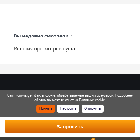
Вы недавно смотрели
История просмотров пуста
info@mixtcar.ru
Сайт использует файлы cookie, обрабатываемые вашим браузером. Подробнее
Почта для связи
об этом вы можете узнать в
Политике cookie
.
Принять
Настроить
Отклонить
Все контакты
Запросить