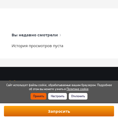
Вы недавно смотрели
История просмотров пуста
info@mixtcar.ru
Сайт использует файлы cookie, обрабатываемые вашим браузером. Подробнее
Почта для связи
об этом вы можете узнать в
Политике cookie
.
Принять
Настроить
Отклонить
Все контакты
Запросить