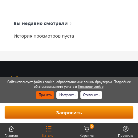
Вы недавно смотрели
История просмотров пуста
info@mixtcar.ru
Сайт использует файлы cookie, обрабатываемые вашим браузером. Подробнее
об этом вы можете узнать в
Политике cookie
.
Почта для связи
Принять
Настроить
Отклонить
Все контакты
Запросить
0
Главная
Каталог
Корзина
Профиль