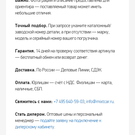
Важно.
Фотография и описание предоставлены для
ориентира — поставляемый товар может иметь
небольшие отличия.
Точный подбор.
При запросе укажите каталожный/
заводской номер детали, а при отсутствии — марку,
модель и серийный номер вашего погрузчика.
Гарантия.
14 дней на проверку соответствия артикула
— бесплатный обмен или возврат денег.
Доставка.
По России — Деловые Линии, СДЭК.
Оплата.
Юрлицам — счёт с НДС. Физлицам — карта,
наличные, СБП.
Свяжитесь с нами:
+7 495 640‑59‑03
,
info@mixtcar.ru
.
Стать дилером.
Оптовые цены и персональный
менеджер —
подайте заявку на подключение к
дилерскому кабинету
.