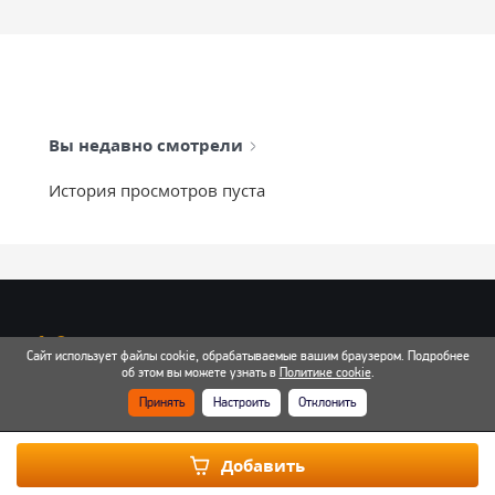
Вы недавно смотрели
История просмотров пуста
info@mixtcar.ru
Сайт использует файлы cookie, обрабатываемые вашим браузером. Подробнее
Почта для связи
об этом вы можете узнать в
Политике cookie
.
Принять
Настроить
Отклонить
Все контакты
Добавить