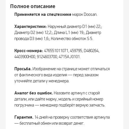
Полное описание
Применяется на спецтехнике
марок Doosan.
Характеристики:
Наружный диаметр D1 (мм) 22;;
Диаметр D2 (мм) 12,2;; Длина L1 (мм) 19;; Диаметр
провода D3 (мм) 1,6;; Количество обмоток S 5.
Кросс-номера:
476551011071, 459795, D480264,
4403900H00, 9124603700, 4715AJ0101.
Просьба.
Изображение на странице может отличаться
от фактического вида изделия — перед заказом
уточняйте детали у менеджера.
Аналог без ошибок.
Назовите артикул с старой
детали, или дайте марку, модель и серийный номер
погрузчика — менеджер подберёт верную запчасть.
Гарантия.
14 дней на проверку соответствия артикула
— бесплатный обмен или возврат денег.