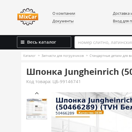
О компании
Доставка 
Документы
Вход для 
Весь каталог
Каталог
Запчасти для погрузчиков
Стандартные детали для 
Шпонка Jungheinrich (5
Код товара:
ЦБ-99146741