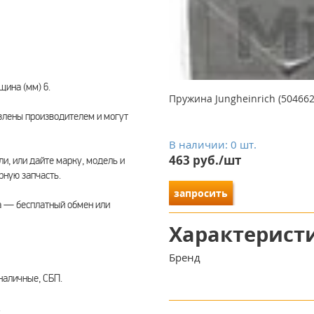
щина (мм) 6.
Пружина Jungheinrich (504662
влены производителем и могут
В наличии: 0 шт.
463 руб./шт
ли, или дайте марку, модель и
ную запчасть.
запросить
а — бесплатный обмен или
Характерист
Бренд
наличные, СБП.
.