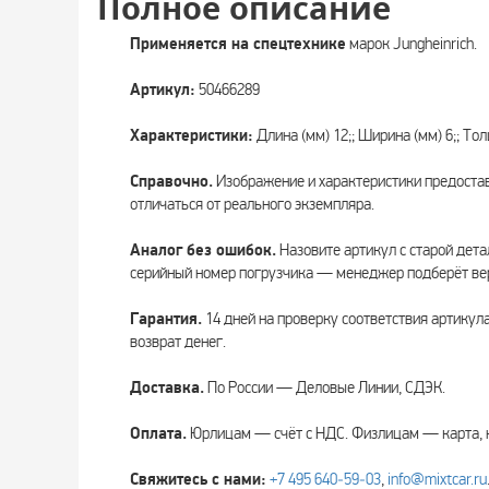
Полное описание
Применяется на спецтехнике
марок Jungheinrich.
Артикул:
50466289
Характеристики:
Длина (мм) 12;; Ширина (мм) 6;; Тол
Справочно.
Изображение и характеристики предоста
отличаться от реального экземпляра.
Аналог без ошибок.
Назовите артикул с старой дета
серийный номер погрузчика — менеджер подберёт вер
Гарантия.
14 дней на проверку соответствия артикул
возврат денег.
Доставка.
По России — Деловые Линии, СДЭК.
Оплата.
Юрлицам — счёт с НДС. Физлицам — карта, 
Свяжитесь с нами:
+7 495 640‑59‑03
,
info@mixtcar.ru