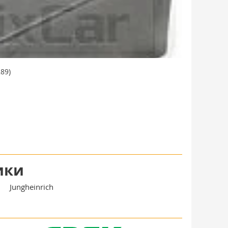
89)
ики
Jungheinrich