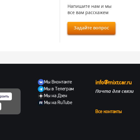
Напишите нам и мы
все вам расскажем
Задайте вопрос
Мы Вконтакте
info@mixtcar.ru
Мы в Телеграм
Почта для связи
ов
Мы на Дзен
роить
Мы на RuTube
Все контакты