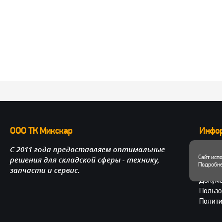
ООО ТК Микскар
Инфо
С 2011 года предоставляем оптимальные
О нас
Сайт исп
решения для складской сферы - технику,
Достав
Подробне
запчасти и сервис.
Личный
Докум
Пользо
Полити