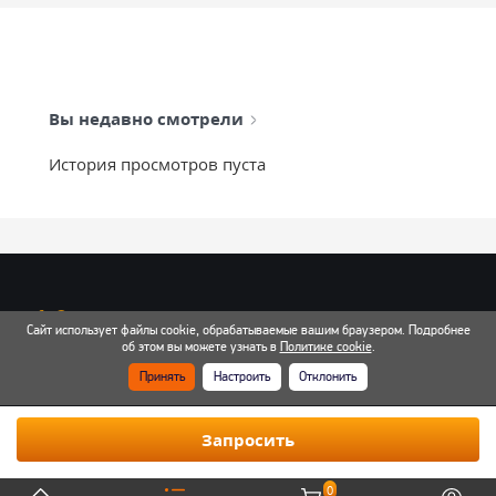
Вы недавно смотрели
История просмотров пуста
info@mixtcar.ru
Сайт использует файлы cookie, обрабатываемые вашим браузером. Подробнее
Почта для связи
об этом вы можете узнать в
Политике cookie
.
Принять
Настроить
Отклонить
Все контакты
Запросить
0