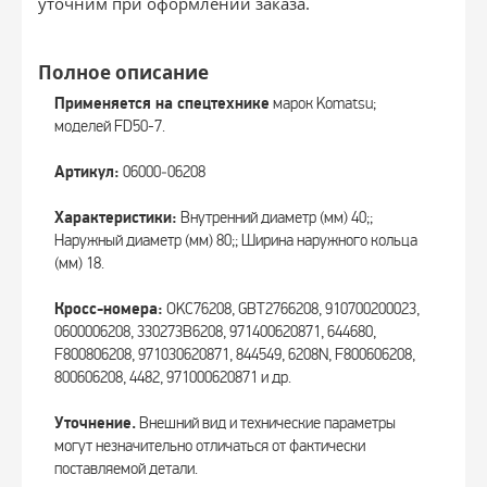
уточним при оформлении заказа.
Полное описание
Применяется на спецтехнике
марок Komatsu;
моделей FD50-7.
Артикул:
06000‑06208
Характеристики:
Внутренний диаметр (мм) 40;;
Наружный диаметр (мм) 80;; Ширина наружного кольца
(мм) 18.
Кросс-номера:
OKC76208, GBT2766208, 910700200023,
0600006208, 330273B6208, 971400620871, 644680,
F800806208, 971030620871, 844549, 6208N, F800606208,
800606208, 4482, 971000620871 и др.
Уточнение.
Внешний вид и технические параметры
могут незначительно отличаться от фактически
поставляемой детали.