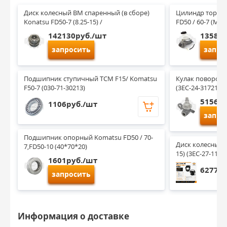
Диск колесный ВМ спаренный (в сборе) 
Цилиндр тормоз
Konatsu FD50-7 (8.25-15) /
FD50 / 60-7 (MY
142130руб./шт
13587р
запросить
запро
Подшипник ступичный TCM F15/ Komatsu 
Кулак поворотн
F50-7 (030-71-30213)
(3EC-24-31721)
51560р
1106руб./шт
запро
Подшипник опорный Komatsu FD50 / 70-
Диск колесный 
7,FD50-10 (40*70*20)
15) (3EC-27-1133
1601руб./шт
62779р
запросить
Информация о доставке