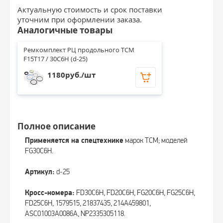
Актуальную стоимость и срок поставки
уточним при оформлении заказа.
Аналогичные товары
Ремкомплект РЦ продольного TCM 
F15T17 / 30C6H (d-25)
1180руб./шт
Полное описание
Применяется на спецтехнике
марок TCM; моделей
FG30C6H.
Артикул:
d‑25
Кросс-номера:
FD30C6H, FD20C6H, FG20C6H, FG25C6H,
FD25C6H, 1579515, 21837435, 214A459801,
ASC01003A0086A, NP2335305118.