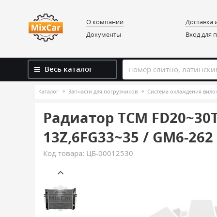
О компании
Доставка 
Документы
Вход для 
Весь каталог
Каталог
Запчасти для погрузчиков
Система охлаждения вило
Радиатор TCM FD20~30T6
13Z,6FG33~35 / GM6-262
Код товара:
ЦБ-00012530