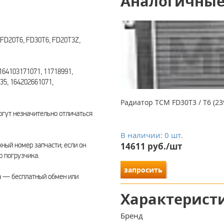
Аналогичные
FD20T6, FD30T6, FD20T3Z,
164103171071, 11718991,
35, 164202661071,
Радиатор TCM FD30T3 / T6 (23
гут незначительно отличаться
В наличии: 0 шт.
ый номер запчасти; если он
14611 руб./шт
о погрузчика.
запросить
а — бесплатный обмен или
Характерист
Бренд