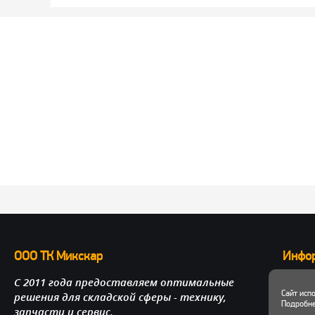
ООО ТК Микскар
Инфо
С 2011 года предоставляем оптимальные
О нас
Сайт исп
решения для складской сферы - технику,
Достав
Подробне
запчасти и сервис.
Личный