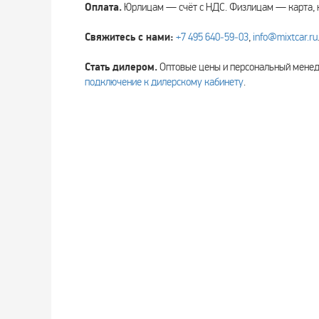
Оплата.
Юрлицам — счёт с НДС. Физлицам — карта, 
Свяжитесь с нами:
+7 495 640‑59‑03
,
info@mixtcar.ru
Стать дилером.
Оптовые цены и персональный мен
подключение к дилерскому кабинету
.