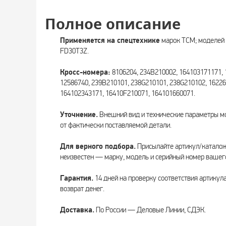
Полное описание
Применяется на спецтехнике
марок TCM; моделей 
FD30T3Z.
Кросс-номера:
8106204, 234B210002, 164103171171, 
12586740, 239B210101, 238G210101, 238G210102, 16226
164102343171, 16410F210071, 164101660071.
Уточнение.
Внешний вид и технические параметры мо
от фактически поставляемой детали.
Для верного подбора.
Присылайте артикул/каталожн
неизвестен — марку, модель и серийный номер вашег
Гарантия.
14 дней на проверку соответствия артикул
возврат денег.
Доставка.
По России — Деловые Линии, СДЭК.