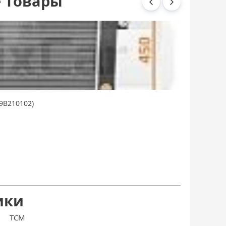
 товары
9B210102)
ики
TCM