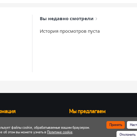
Вы недавно смотрели
История просмотров пуста
рмация
Мы предлагаем
Запчасти для вилочных погрузчик
Принять
Наст
ользует файлы cookie, обрабатываемые вашим браузером.
ка и оплата
Запчасти для двигателей
е об этом вы можете узнать в
Политике cookie
.
Отклонить
 кабинет
Шины, колеса, диски