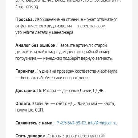
B: 70; Высота h2: 445; Внешний диаметр D: 38; Высота H1:
455; Lonking.
Просьба.
Изображение на странице может отличаться
от фактического вида изделия — перед заказом
уточняйте детали у менеджера.
Аналог без ошибок.
Назовите артикул с старой
детали, или дайте марку, модель и серийный номер
погрузчика — менеджер подберёт верную запчасть.
Гарантия.
14 дней на проверку соответствия артикула
— бесплатный обмен или возврат денег.
Доставка.
По России — Деловые Линии, СДЭК.
Оплата.
Юрлицам — счёт с НДС. Физлицам — карта,
наличные, СБП.
Свяжитесь с нами:
+7 495 640‑59‑03
,
info@mixtcar.ru
.
Стать дилером.
Оптовые цены и персональный