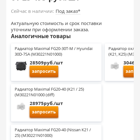
Сейчас в наличии:
Под заказ*
Актуальную стоимость и срок поставки
уточним при оформлении заказа.
Аналогичные товары
Радиатор Maximal FG20-30T-M / Hyundai 
Радиатор охлаж
30D-7SA (M30221N01000)
(K21, K25) (M30
28509руб./шт
30465р
запросить
запро
Радиатор Maximal FG20-40 (K21 / 25) 
(M30221N01000 (diff)
28975руб./шт
запросить
Радиатор Maximal FG20-40 (Nissan K21 / 
25) (M30221N01000)