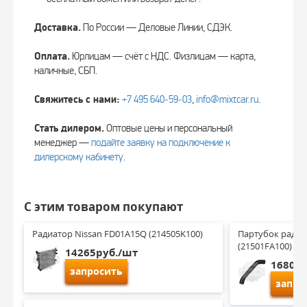
Доставка.
По России — Деловые Линии, СДЭК.
Оплата.
Юрлицам — счёт с НДС. Физлицам — карта,
наличные, СБП.
Свяжитесь с нами:
+7 495 640‑59‑03
,
info@mixtcar.ru
.
Стать дилером.
Оптовые цены и персональный
менеджер —
подайте заявку на подключение к
дилерскому кабинету
.
С этим товаром покупают
Радиатор Nissan FD01A15Q (214505K100)
Партубок радиат
(21501FA100)
14265руб./шт
1680ру
запросить
запро