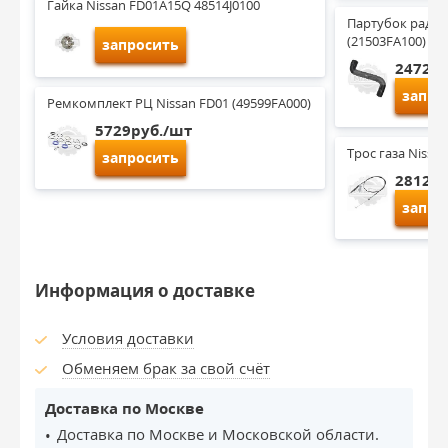
Гайка Nissan FD01A15Q 48514J0100
Партубок радиат
(21503FA100)
запросить
2472ру
запро
Ремкомплект РЦ Nissan FD01 (49599FA000)
5729руб./шт
Трос газа Nissa
запросить
2812ру
запро
Информация о доставке
Условия доставки
Обменяем брак за свой счёт
Доставка по Москве
Доставка по Москве и Московской области.