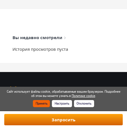
Вы недавно смотрели
История просмотров пуста
info@mixtcar.ru
Сайт использует файлы cookie, обрабатываемые вашим браузером. Подробнее
Почта для связи
об этом вы можете узнать в
Политике cookie
.
Принять
Настроить
Отклонить
Все контакты
Запросить