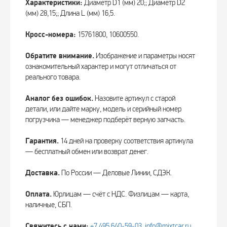
Характеристики:
Диаметр D1 (мм) 20;; Диаметр D2
(мм) 28,15;; Длина L (мм) 16,5.
Кросс-номера:
15761800, 10600550.
Обратите внимание.
Изображение и параметры носят
ознакомительный характер и могут отличаться от
реального товара.
Аналог без ошибок.
Назовите артикул с старой
детали, или дайте марку, модель и серийный номер
погрузчика — менеджер подберёт верную запчасть.
Гарантия.
14 дней на проверку соответствия артикула
— бесплатный обмен или возврат денег.
Доставка.
По России — Деловые Линии, СДЭК.
Оплата.
Юрлицам — счёт с НДС. Физлицам — карта,
наличные, СБП.
Свяжитесь с нами:
+7 495 640‑59‑03
,
info@mixtcar.ru
.