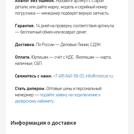
Аналог без ошибок.
Назовите артикул с старой
детали, или дайте марку, модель и серийный номер
погрузчика — менеджер подберёт верную запчасть.
Гарантия.
14 дней на проверку соответствия артикула
— бесплатный обмен или возврат денег.
Доставка.
По России — Деловые Линии, СДЭК.
Оплата.
Юрлицам — счёт с НДС. Физлицам — карта,
наличные, СБП.
Свяжитесь с нами:
+7 495 640‑59‑03
,
info@mixtcar.ru
.
Стать дилером.
Оптовые цены и персональный
менеджер —
подайте заявку на подключение к
дилерскому кабинету
.
Информация о доставке