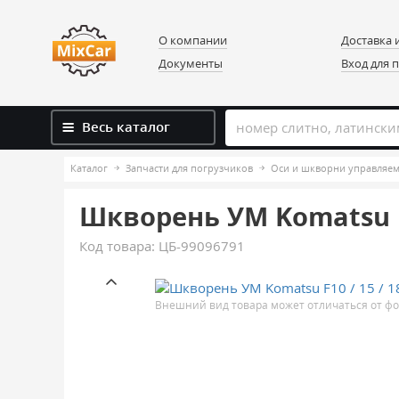
О компании
Доставка 
Документы
Вход для 
Весь каталог
Каталог
Запчасти для погрузчиков
Оси и шкворни управляем
Шкворень УМ Komatsu F10
Код товара:
ЦБ-99096791
Внешний вид товара может отличаться от фо