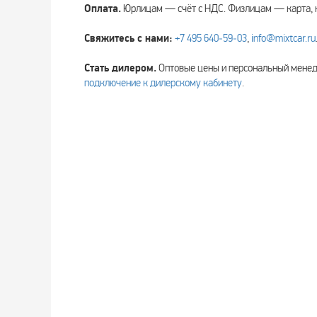
Оплата.
Юрлицам — счёт с НДС. Физлицам — карта, 
Свяжитесь с нами:
+7 495 640‑59‑03
,
info@mixtcar.ru
Стать дилером.
Оптовые цены и персональный мен
подключение к дилерскому кабинету
.