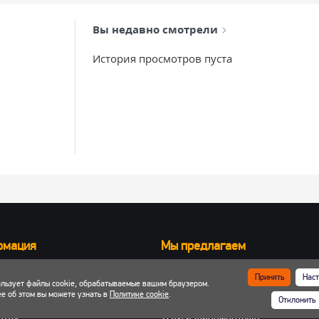
Вы недавно смотрели
История просмотров пуста
рмация
Мы предлагаем
Запчасти для вилочных погрузчик
Принять
Наст
ользует файлы cookie, обрабатываемые вашим браузером.
ка и оплата
Запчасти для двигателей
е об этом вы можете узнать в
Политике cookie
.
Отклонить
 кабинет
Шины, колеса, диски
енты
Услуги шиномонтажа