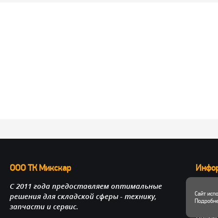
ООО ТК Микскар
Инфо
С 2011 года предоставляем оптимальные
О нас
Сайт исп
решения для складской сферы - технику,
Достав
Подробне
запчасти и сервис.
Личный
Докум