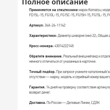
Полное описание
Применяется на спецтехнике
марок Komatsu; моде
FD15L-15, FG10L-15, FG15C-15, FG15H-15, FG15L-15, F
Артикул:
34A‑24‑11142
Характеристики:
Диаметр шкворня (мм) 22;; Общая д
Кросс-номера:
43014222149.
Обратите внимание.
Реальный внешний вид и отдел
немного отличаться от указанных в карточке.
Точный подбор.
При запросе укажите каталожный/за
отсутствии — марку, модель и серийный номер вашего
Гарантия.
14 дней на проверку соответствия артикул
возврат денег.
Доставка.
По России — Деловые Линии, СДЭК.