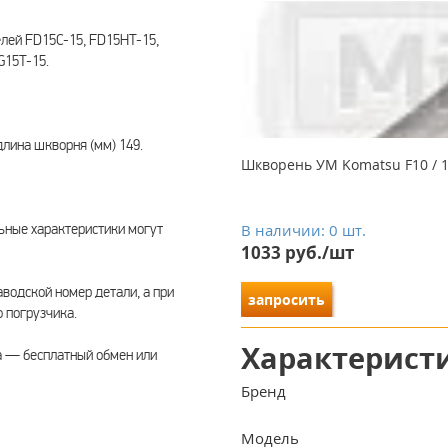
лей FD15C-15, FD15HT-15,
G15T-15.
лина шкворня (мм) 149.
Шкворень УМ Komatsu F10 / 15
ьные характеристики могут
В наличии: 0 шт.
1033 руб./шт
водской номер детали, а при
запросить
 погрузчика.
Характерист
а — бесплатный обмен или
Бренд
Модель