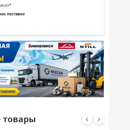
аказ*
рок поставки
 товары