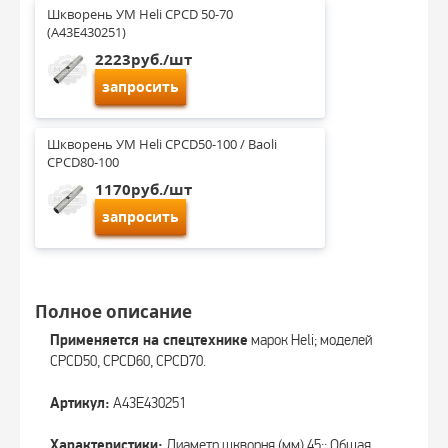
Шкворень УМ Heli CPCD 50-70 
(A43E430251)
2223руб./шт
запросить
Шкворень УМ Heli CPCD50-100 / Baoli 
CPCD80-100
1170руб./шт
запросить
Полное описание
Применяется на спецтехнике
марок Heli; моделей
CPCD50, CPCD60, CPCD70.
Артикул:
A43E430251
Характеристики:
Диаметр шкворня (мм) 45;; Общая