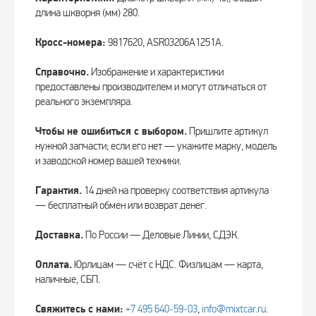
длина шкворня (мм) 280.
Кросс-номера:
9817620, ASR03206A1251A.
Справочно.
Изображение и характеристики
предоставлены производителем и могут отличаться от
реального экземпляра.
Чтобы не ошибиться с выбором.
Пришлите артикул
нужной запчасти; если его нет — укажите марку, модель
и заводской номер вашей техники.
Гарантия.
14 дней на проверку соответствия артикула
— бесплатный обмен или возврат денег.
Доставка.
По России — Деловые Линии, СДЭК.
Оплата.
Юрлицам — счёт с НДС. Физлицам — карта,
наличные, СБП.
Свяжитесь с нами:
+7 495 640‑59‑03
,
info@mixtcar.ru
.